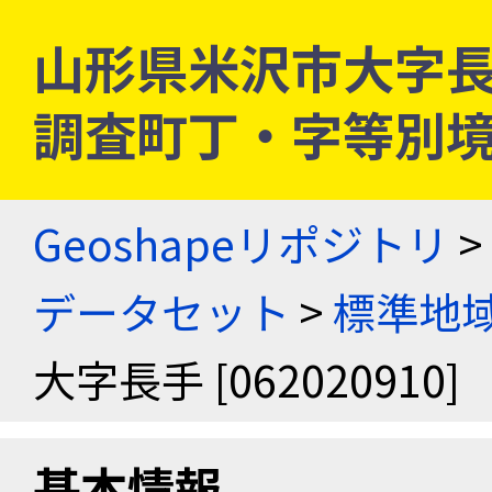
山形県米沢市大字長手 [
調査町丁・字等別
Geoshapeリポジトリ
>
データセット
>
標準地域
大字長手 [062020910]
基本情報