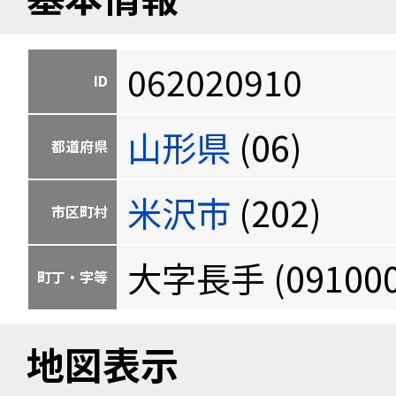
062020910
ID
山形県
(06)
都道府県
米沢市
(202)
市区町村
大字長手 (091000
町丁・字等
地図表示