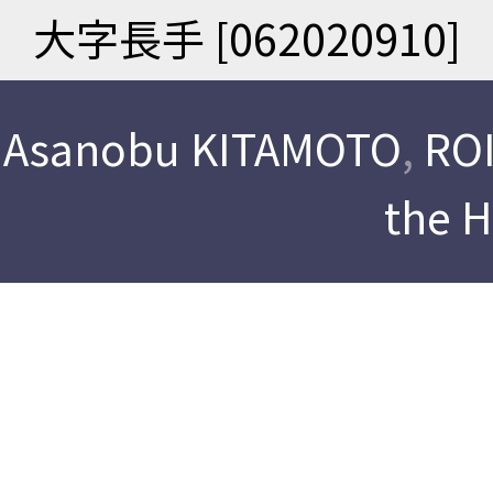
大字長手 [062020910]
Asanobu KITAMOTO
,
ROI
the 