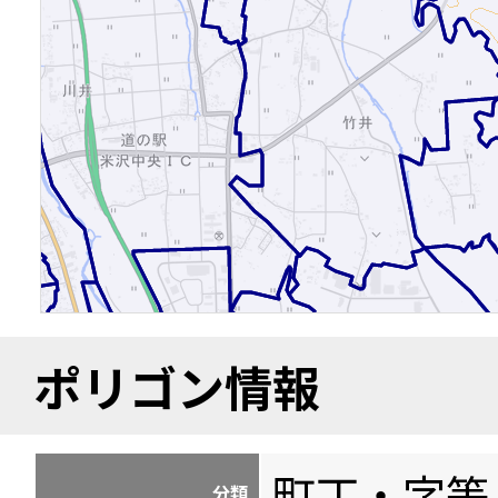
ポリゴン情報
町丁・字等
分類