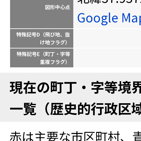
図形中心点
Google M
特殊記号D（飛び地、抜
け地フラグ）
特殊記号E（町丁・字等
重複フラグ）
現在の町丁・字等境
一覧（歴史的行政区
赤は主要な市区町村、