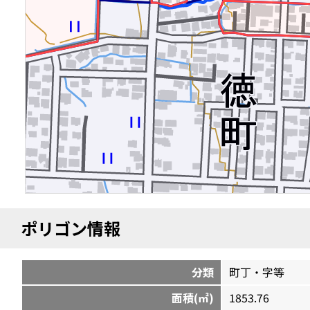
ポリゴン情報
分類
町丁・字等
面積(㎡)
1853.76