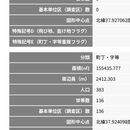
基本単位区（調査区）数
0
図形中心点
北緯37.927062度
特殊記号D（飛び地、抜け地フラグ）
特殊記号E（町丁・字等重複フラグ）
分類
町丁・字等
面積(㎡)
155435.777
周辺長（ｍ）
2412.303
人口
383
世帯数
136
基本単位区（調査区）数
136
図形中心点
北緯37.924098度