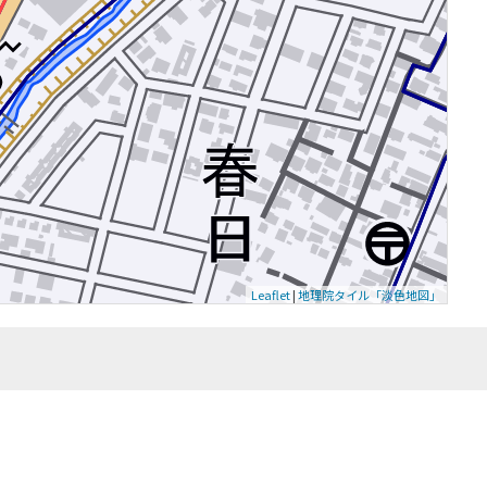
Leaflet
|
地理院タイル「淡色地図」