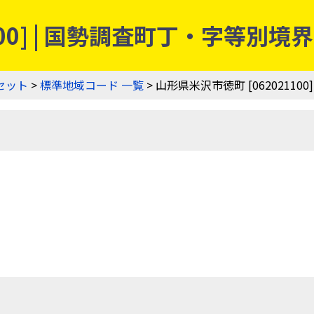
100] | 国勢調査町丁・字等別
セット
>
標準地域コード 一覧
> 山形県米沢市徳町 [062021100]