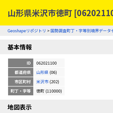
山形県米沢市徳町 [062021
Geoshapeリポジトリ
>
国勢調査町丁・字等別境界データ
基本情報
ID
062021100
都道府県
山形県
(06)
市区町村
米沢市
(202)
町丁・字等
徳町 (110000)
地図表示