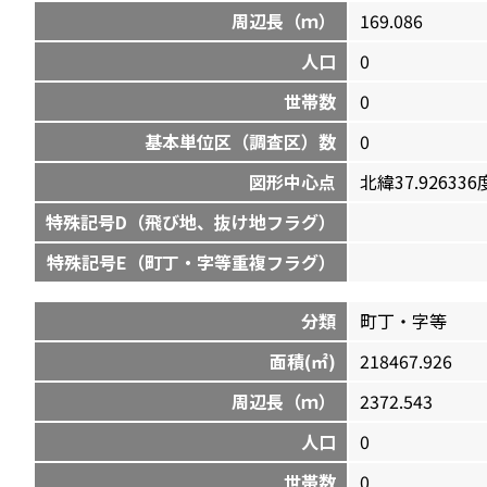
周辺長（ｍ）
169.086
人口
0
世帯数
0
基本単位区（調査区）数
0
図形中心点
北緯37.926336度
特殊記号D（飛び地、抜け地フラグ）
特殊記号E（町丁・字等重複フラグ）
分類
町丁・字等
面積(㎡)
218467.926
周辺長（ｍ）
2372.543
人口
0
世帯数
0