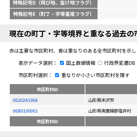
特殊記号D（飛び地、抜け地フラグ）
特殊記号E（町丁・字等重複フラグ）
現在の町丁・字等境界と重なる過去の
赤は主要な市区町村、青は重なりのある全市区町村を示し
表示データ選択：
国土数値情報
行政界変遷DB
市区町村選択：
重なりが小さい市区町村を隱す
市区町村ID
06202A1968
山形県米沢市
06B0100001
山形県南置賜郡塩井村
市区町村ID