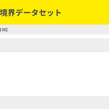
等別境界データセット
30]