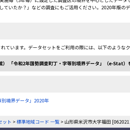
実施毎（5年毎）に設定した調査区の境界を中心としたデータ
ていたか？」などの調査にもご活用ください。2020年版のデー
されています。データセットをご利用の際には、以下のような
和2年国勢調査町丁・字等別境界データ」（e-Stat）を加工 doi
等別境界データ」2020年
）
セット
>
標準地域コード 一覧
> 山形県米沢市大字福田 [0620211