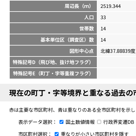
周辺長（ｍ）
2519.344
人口
33
世帯数
14
基本単位区（調査区）数
14
図形中心点
北緯37.88839度,
特殊記号D（飛び地、抜け地フラグ）
特殊記号E（町丁・字等重複フラグ）
現在の町丁・字等境界と重なる過去の
赤は主要な市区町村、青は重なりのある全市区町村を示し
表示データ選択：
国土数値情報
行政界変遷DB
市区町村選択：
重なりが小さい市区町村を隱す