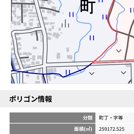
ポリゴン情報
分類
町丁・字等
面積(㎡)
259172.525