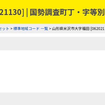
21130] | 国勢調査町丁・字
セット
>
標準地域コード 一覧
> 山形県米沢市大字福田 [0620211