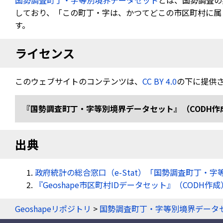
国勢調査町丁・字等別境界データセット
とは、国勢調査の
しており、「この町丁・字は、かつてどこの市区町村に属し
す。
ライセンス
このウェブサイトのコンテンツは、
CC BY 4.0
の下に提供
『国勢調査町丁・字等別境界データセット』（CODH作成） 「令
出典
政府統計の総合窓口（e-Stat）「国勢調査町丁・字
『Geoshape市区町村IDデータセット』（CODH作成
Geoshapeリポジトリ
>
国勢調査町丁・字等別境界データ