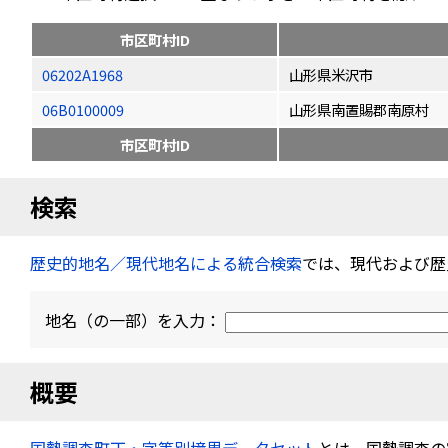
市区町村ID
06202A1968
山形県米沢市
06B0100009
山形県南置賜郡南原村
市区町村ID
検索
歴史的地名／現代地名による統合検索
では、現代および歴
地名（の一部）を入力：
概要