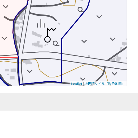
Leaflet
|
地理院タイル「淡色地図」