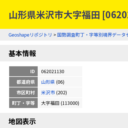
山形県米沢市大字福田 [0620
Geoshapeリポジトリ
>
国勢調査町丁・字等別境界データ
基本情報
ID
062021130
都道府県
山形県
(06)
市区町村
米沢市
(202)
町丁・字等
大字福田 (113000)
地図表示