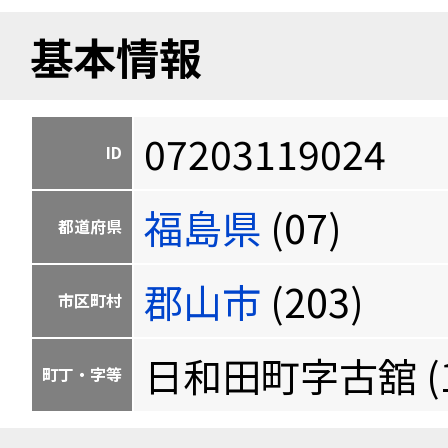
基本情報
07203119024
ID
福島県
(07)
都道府県
郡山市
(203)
市区町村
日和田町字古舘 (11
町丁・字等