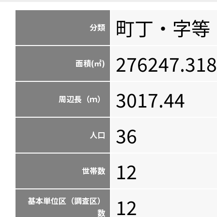
町丁・字等
分類
276247.318
面積(㎡)
3017.44
周辺長（ｍ）
36
人口
12
世帯数
12
基本単位区（調査区）
数