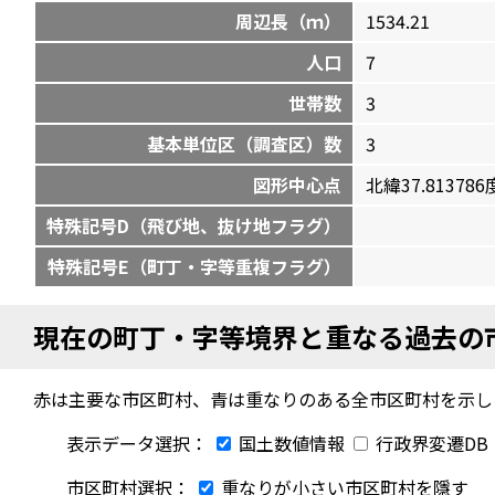
周辺長（ｍ）
1534.21
人口
7
世帯数
3
基本単位区（調査区）数
3
図形中心点
北緯37.813786度
特殊記号D（飛び地、抜け地フラグ）
特殊記号E（町丁・字等重複フラグ）
現在の町丁・字等境界と重なる過去の
赤は主要な市区町村、青は重なりのある全市区町村を示し
表示データ選択：
国土数値情報
行政界変遷DB
市区町村選択：
重なりが小さい市区町村を隱す