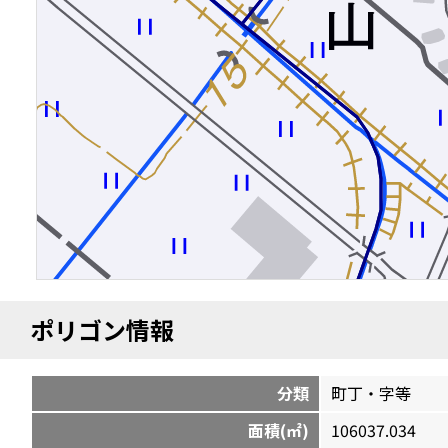
ポリゴン情報
分類
町丁・字等
面積(㎡)
106037.034