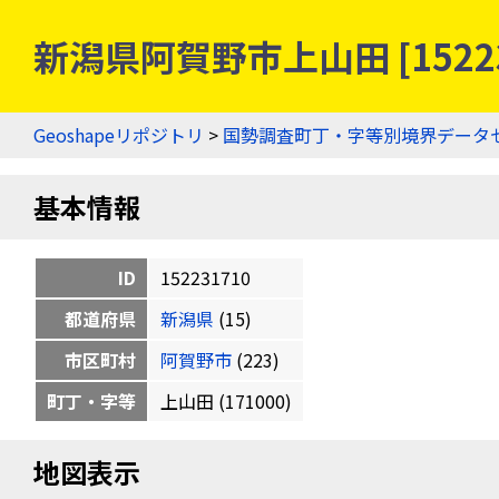
新潟県阿賀野市上山田 [1522
Geoshapeリポジトリ
>
国勢調査町丁・字等別境界データ
基本情報
ID
152231710
都道府県
新潟県
(15)
市区町村
阿賀野市
(223)
町丁・字等
上山田 (171000)
地図表示