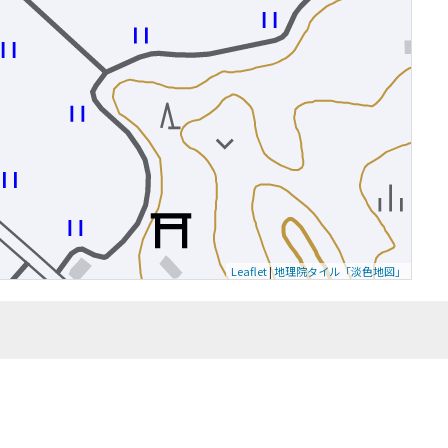
Leaflet
|
地理院タイル「淡色地図」