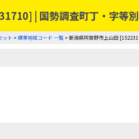
31710] | 国勢調査町丁・字
セット
>
標準地域コード 一覧
> 新潟県阿賀野市上山田 [1522317