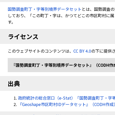
国勢調査町丁・字等別境界データセット
とは、国勢調査の
しており、「この町丁・字は、かつてどこの市区町村に属し
す。
ライセンス
このウェブサイトのコンテンツは、
CC BY 4.0
の下に提供
『国勢調査町丁・字等別境界データセット』（CODH作成） 「令
出典
政府統計の総合窓口（e-Stat）「国勢調査町丁・字
『Geoshape市区町村IDデータセット』（CODH作成