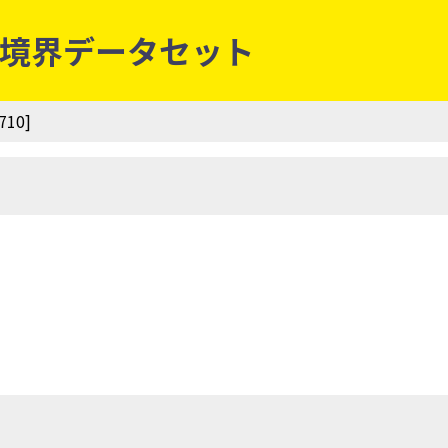
等別境界データセット
10]