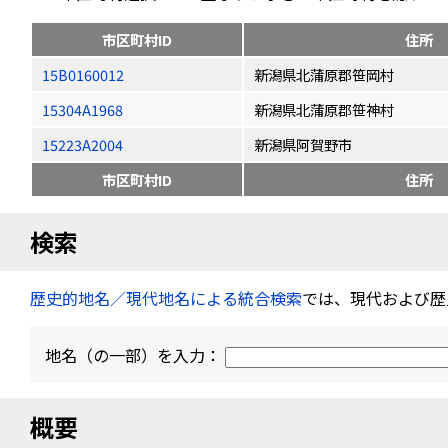
市区町村ID
住所
15B0160012
新潟県北蒲原郡笹岡村
15304A1968
新潟県北蒲原郡笹神村
15223A2004
新潟県阿賀野市
市区町村ID
住所
検索
歴史的地名／現代地名による統合検索
では、現代および歴
地名（の一部）を入力：
概要