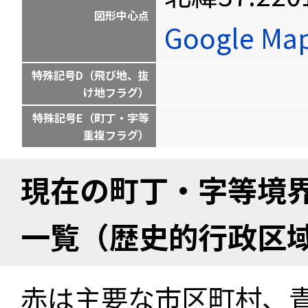
図形中心点
Google M
特殊記号D（飛び地、抜
け地フラグ）
特殊記号E（町丁・字等
重複フラグ）
現在の町丁・字等境
一覧（歴史的行政区
赤は主要な市区町村、