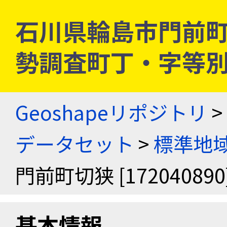
石川県輪島市門前町切狭 
勢調査町丁・字等
Geoshapeリポジトリ
>
データセット
>
標準地域
門前町切狭 [172040890
基本情報