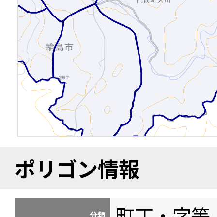
ポリゴン情報
町丁・字等
分類