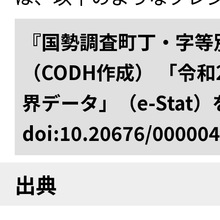
『国勢調査町丁・字等
（CODH作成） 「令
界データ」（e-Stat
doi:10.20676/00000
出典