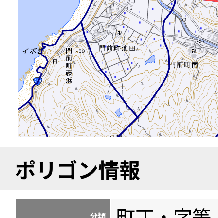
ポリゴン情報
町丁・字等
分類