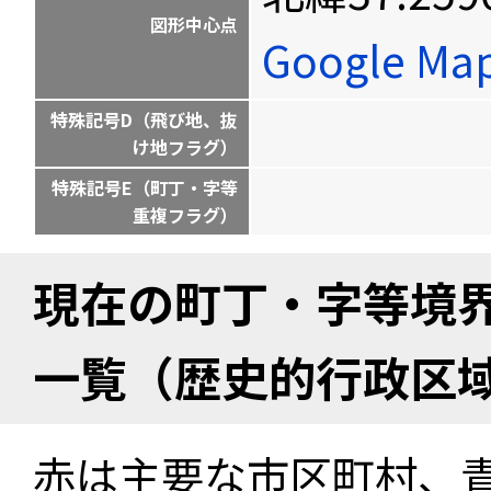
図形中心点
Google M
特殊記号D（飛び地、抜
け地フラグ）
特殊記号E（町丁・字等
重複フラグ）
現在の町丁・字等境
一覧（歴史的行政区
赤は主要な市区町村、