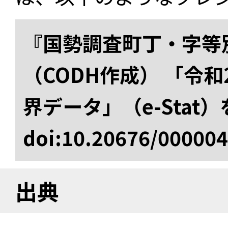
『国勢調査町丁・字等
（CODH作成） 「令
界データ」（e-Stat
doi:10.20676/00000
出典