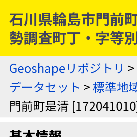
石川県輪島市門前町是清 
勢調査町丁・字等
Geoshapeリポジトリ
>
データセット
>
標準地域
門前町是清 [172041010
基本情報