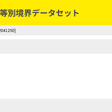
丁・字等別境界データセット
41250]