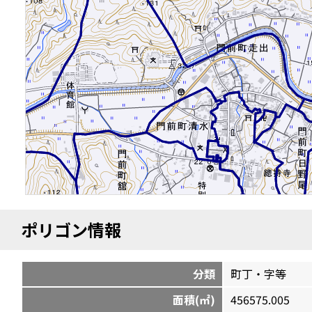
ポリゴン情報
分類
町丁・字等
面積(㎡)
456575.005