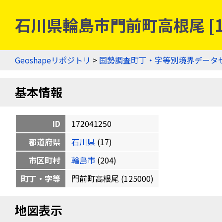
石川県輪島市門前町高根尾 [1
Geoshapeリポジトリ
>
国勢調査町丁・字等別境界データ
基本情報
ID
172041250
都道府県
石川県
(17)
市区町村
輪島市
(204)
町丁・字等
門前町高根尾 (125000)
地図表示