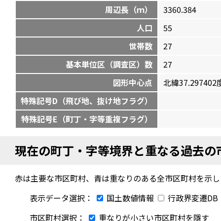
周辺長（ｍ）
3360.384
人口
55
世帯数
27
基本単位区（調査区）数
27
図形中心点
北緯37.297402度
特殊記号D（飛び地、抜け地フラグ）
特殊記号E（町丁・字等重複フラグ）
現在の町丁・字等境界と重なる過去の
赤は主要な市区町村、青は重なりのある全市区町村を示し
表示データ選択：
国土数値情報
行政界変遷DB
市区町村選択：
重なりが小さい市区町村を隱す