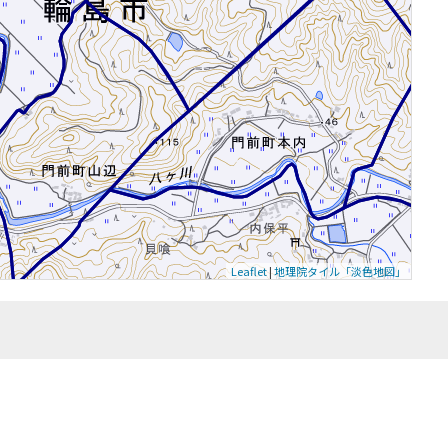
Leaflet
|
地理院タイル「淡色地図」