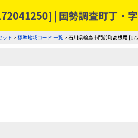
72041250] | 国勢調査町
セット
>
標準地域コード 一覧
> 石川県輪島市門前町高根尾 [1720