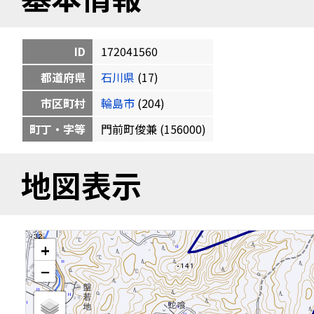
ID
172041560
都道府県
石川県
(17)
市区町村
輪島市
(204)
町丁・字等
門前町俊兼 (156000)
地図表示
+
−