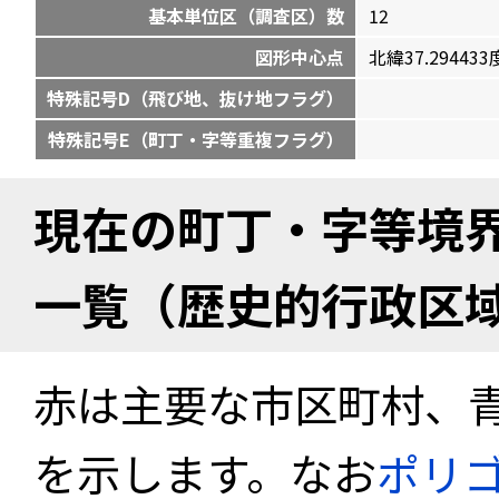
基本単位区（調査区）数
12
図形中心点
北緯37.294433度
特殊記号D（飛び地、抜け地フラグ）
特殊記号E（町丁・字等重複フラグ）
現在の町丁・字等境
一覧（歴史的行政区
赤は主要な市区町村、
を示します。なお
ポリ