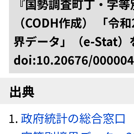
『国勢調査町丁・字等
（CODH作成） 「令
界データ」（e-Stat
doi:10.20676/00000
出典
政府統計の総合窓口（e