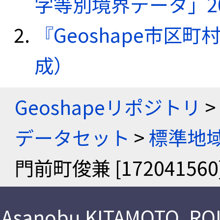
字等別境界データ」20
『Geoshape市区町
成）
Geoshapeリポジトリ
>
データセット
>
標準地域
門前町俊兼 [172041560
Asanobu KITAMOTO
,
ROI