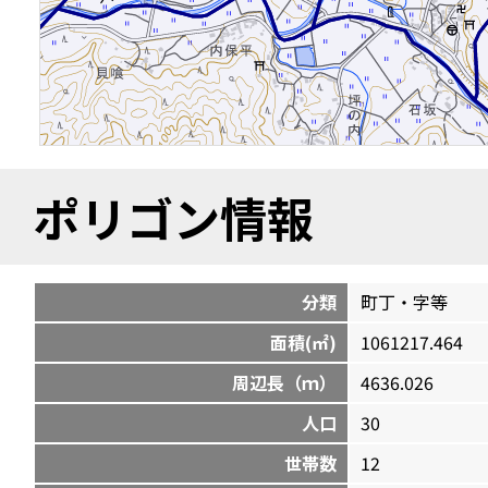
ポリゴン情報
分類
町丁・字等
面積(㎡)
1061217.464
周辺長（ｍ）
4636.026
人口
30
世帯数
12