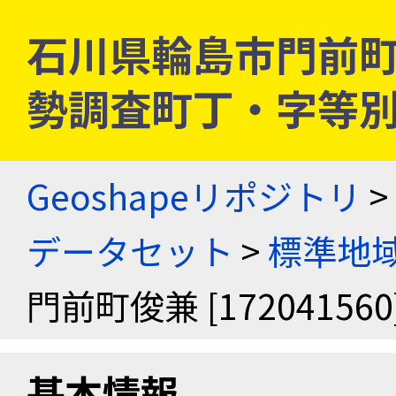
石川県輪島市門前町俊兼 
勢調査町丁・字等
Geoshapeリポジトリ
>
データセット
>
標準地域
門前町俊兼 [172041560
基本情報