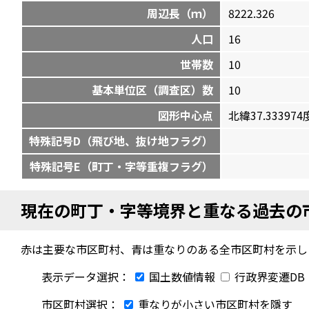
周辺長（ｍ）
8222.326
人口
16
世帯数
10
基本単位区（調査区）数
10
図形中心点
北緯37.333974度
特殊記号D（飛び地、抜け地フラグ）
特殊記号E（町丁・字等重複フラグ）
現在の町丁・字等境界と重なる過去の
赤は主要な市区町村、青は重なりのある全市区町村を示し
表示データ選択：
国土数値情報
行政界変遷DB
市区町村選択：
重なりが小さい市区町村を隱す