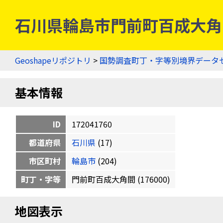
石川県輪島市門前町百成大角間 
Geoshapeリポジトリ
>
国勢調査町丁・字等別境界データ
基本情報
ID
172041760
都道府県
石川県
(17)
市区町村
輪島市
(204)
町丁・字等
門前町百成大角間 (176000)
地図表示