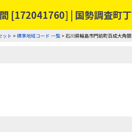
[172041760] | 国勢調
セット
>
標準地域コード 一覧
> 石川県輪島市門前町百成大角間 [17