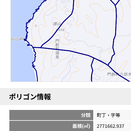
ポリゴン情報
分類
町丁・字等
面積(㎡)
2771662.937