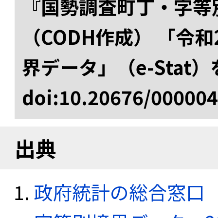
『国勢調査町丁・字等
（CODH作成） 「令
界データ」（e-Stat
doi:10.20676/00000
出典
政府統計の総合窓口（e