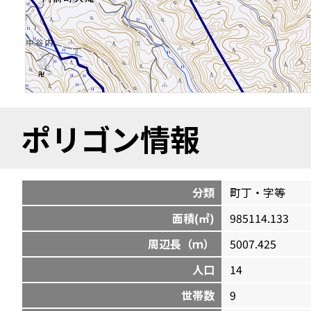
ポリゴン情報
分類
町丁・字等
面積(㎡)
985114.133
周辺長（ｍ）
5007.425
人口
14
世帯数
9