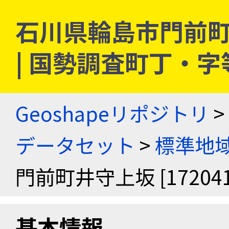
石川県輪島市門前町井守
| 国勢調査町丁・
Geoshapeリポジトリ
>
データセット
>
標準地域
門前町井守上坂 [172041
基本情報