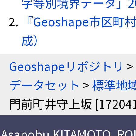
字等別境界データ」20
『Geoshape市区町
成）
Geoshapeリポジトリ
>
データセット
>
標準地域
門前町井守上坂 [172041
Asanobu KITAMOTO
,
ROI