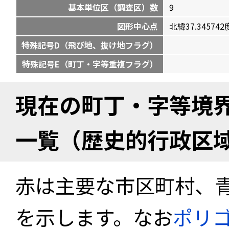
基本単位区（調査区）数
9
図形中心点
北緯37.345742度
特殊記号D（飛び地、抜け地フラグ）
特殊記号E（町丁・字等重複フラグ）
現在の町丁・字等境
一覧（歴史的行政区
赤は主要な市区町村、
を示します。なお
ポリ