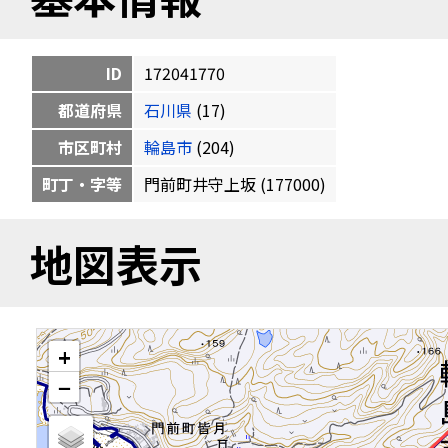
ID
172041770
都道府県
石川県
(17)
市区町村
輪島市
(204)
町丁・字等
門前町井守上坂 (177000)
地図表示
+
−