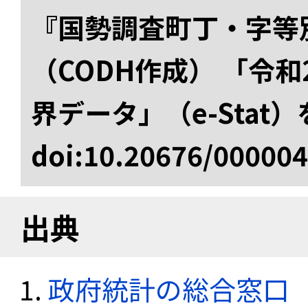
『国勢調査町丁・字等
（CODH作成） 「令
界データ」（e-Stat
doi:10.20676/00000
出典
政府統計の総合窓口（e