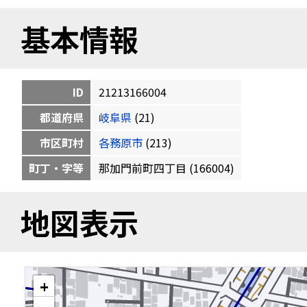
基本情報
ID
21213166004
都道府県
岐阜県
(21)
市区町村
各務原市
(213)
町丁・字等
那加門前町四丁目 (166004)
地図表示
+