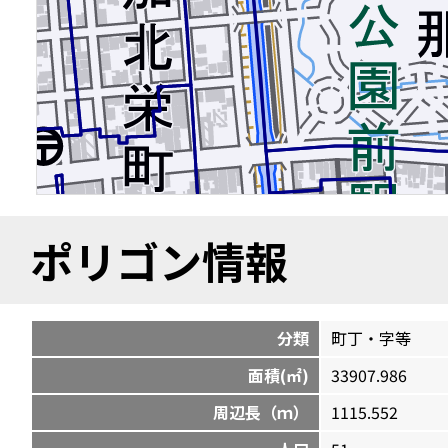
ポリゴン情報
分類
町丁・字等
面積(㎡)
33907.986
周辺長（ｍ）
1115.552