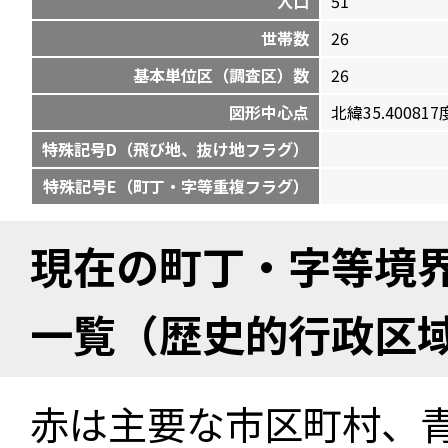
人口
51
世帯数
26
基本単位区（調査区）数
26
図形中心点
北緯35.400817度
特殊記号D（飛び地、抜け地フラグ）
特殊記号E（町丁・字等重複フラグ）
現在の町丁・字等境
一覧（歴史的行政区
赤は主要な市区町村、