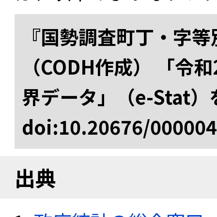
『国勢調査町丁・字等
（CODH作成） 「令
界データ」（e-Stat
doi:10.20676/00000
出典