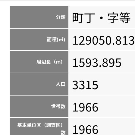
町丁・字等
分類
129050.813
面積(㎡)
1593.895
周辺長（ｍ）
3315
人口
1966
世帯数
1966
基本単位区（調査区）
数