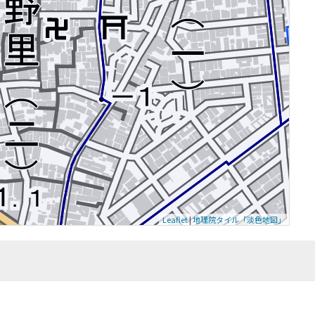
Leaflet
|
地理院タイル「淡色地図」