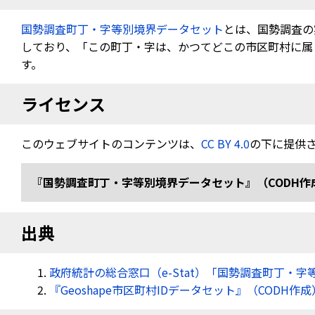
国勢調査町丁・字等別境界データセット
とは、国勢調査の
しており、「この町丁・字は、かつてどこの市区町村に属し
す。
ライセンス
このウェブサイトのコンテンツは、
CC BY 4.0
の下に提供
『国勢調査町丁・字等別境界データセット』（CODH作成） 「令
出典
政府統計の総合窓口（e-Stat）「国勢調査町丁・字
『Geoshape市区町村IDデータセット』（CODH作成