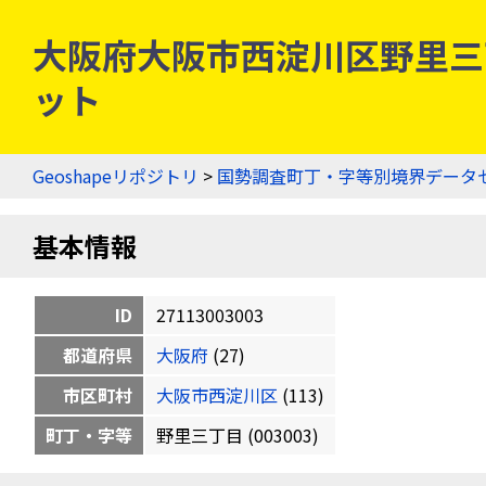
大阪府大阪市西淀川区野里三丁目
ット
Geoshapeリポジトリ
>
国勢調査町丁・字等別境界データ
基本情報
ID
27113003003
都道府県
大阪府
(27)
市区町村
大阪市西淀川区
(113)
町丁・字等
野里三丁目 (003003)