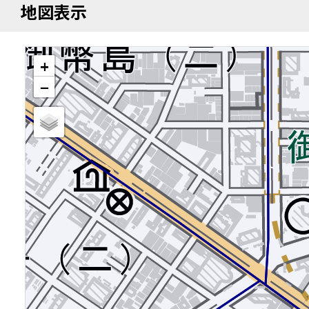
地図表示
+
−