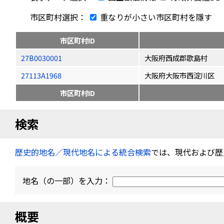
市区町村選択：
重なりが小さい市区町村を隱す
市区町村ID
27B0030001
大阪府西成郡歌島村
27113A1968
大阪府大阪市西淀川区
市区町村ID
検索
歴史的地名／現代地名による統合検索
では、現代および歴
地名（の一部）を入力：
概要