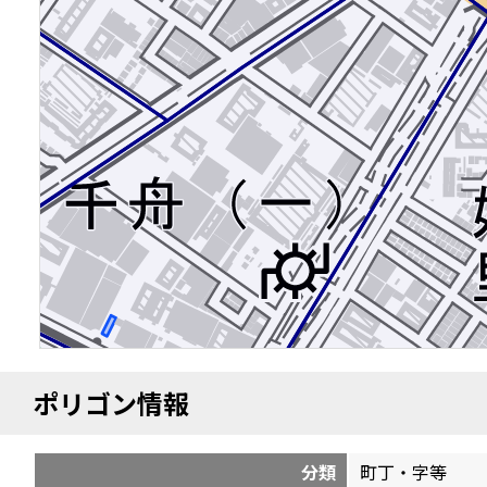
ポリゴン情報
分類
町丁・字等