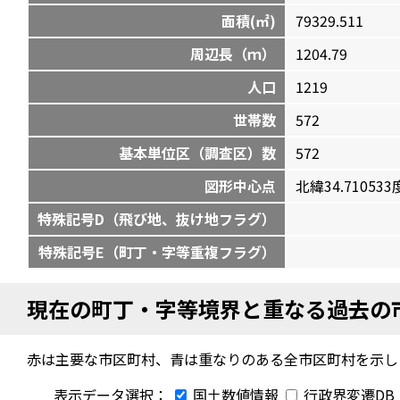
面積(㎡)
79329.511
周辺長（ｍ）
1204.79
人口
1219
世帯数
572
基本単位区（調査区）数
572
図形中心点
北緯34.710533度
特殊記号D（飛び地、抜け地フラグ）
特殊記号E（町丁・字等重複フラグ）
現在の町丁・字等境界と重なる過去の
赤は主要な市区町村、青は重なりのある全市区町村を示し
表示データ選択：
国土数値情報
行政界変遷DB