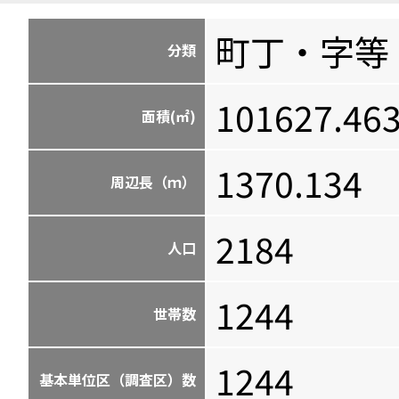
町丁・字等
分類
101627.46
面積(㎡)
1370.134
周辺長（ｍ）
2184
人口
1244
世帯数
1244
基本単位区（調査区）数