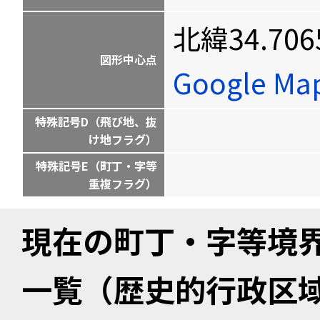
北緯34.706
図形中心点
Google M
特殊記号D（飛び地、抜
け地フラグ）
特殊記号E（町丁・字等
重複フラグ）
現在の町丁・字等境
一覧（歴史的行政区