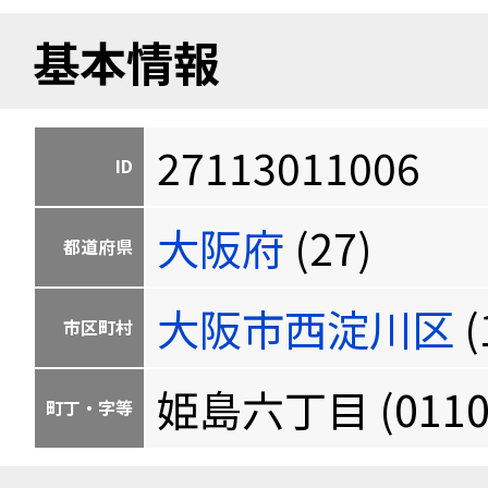
基本情報
27113011006
ID
大阪府
(27)
都道府県
大阪市西淀川区
(
市区町村
姫島六丁目 (0110
町丁・字等