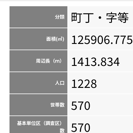
町丁・字等
分類
125906.775
面積(㎡)
1413.834
周辺長（ｍ）
1228
人口
570
世帯数
570
基本単位区（調査区）
数