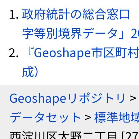
政府統計の総合窓口（e
字等別境界データ」20
『Geoshape市区町
成）
Geoshapeリポジトリ
>
データセット
>
標準地域
西淀川区大野二丁目 [2711