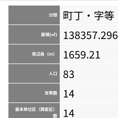
町丁・字等
分類
138357.296
面積(㎡)
1659.21
周辺長（ｍ）
83
人口
14
世帯数
14
基本単位区（調査区）
数