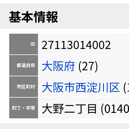
基本情報
27113014002
ID
大阪府
(27)
都道府県
大阪市西淀川区
(
市区町村
大野二丁目 (0140
町丁・字等