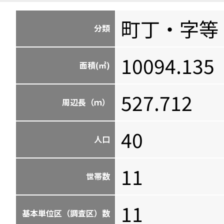
町丁・字等
分類
10094.135
面積(㎡)
527.712
周辺長（ｍ）
40
人口
11
世帯数
11
基本単位区（調査区）数