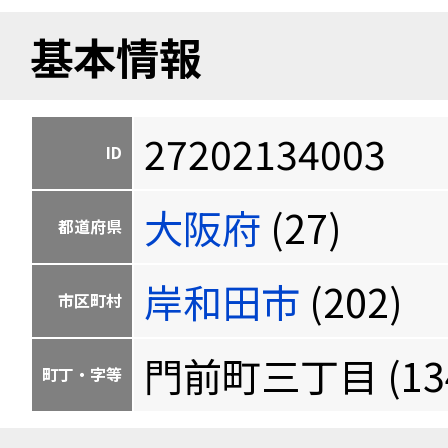
基本情報
27202134003
ID
大阪府
(27)
都道府県
岸和田市
(202)
市区町村
門前町三丁目 (134
町丁・字等