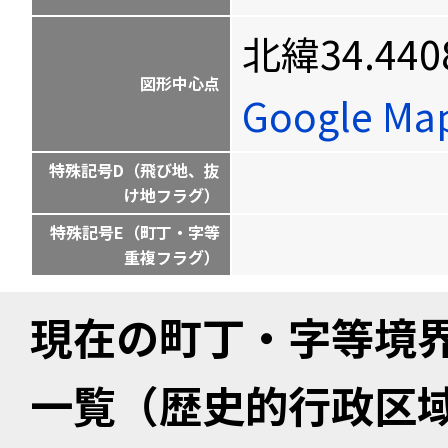
北緯34.440
図形中心点
Google M
特殊記号D（飛び地、抜
け地フラグ）
特殊記号E（町丁・字等
重複フラグ）
現在の町丁・字等境
一覧（歴史的行政区