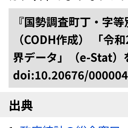
『国勢調査町丁・字等
（CODH作成） 「令
界データ」（e-Stat
doi:10.20676/00000
出典