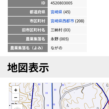
ID
4520803005
都道府県
宮崎県
(45)
市区町村
宮崎県西都市
(208)
旧市区町村名
三納村 (03)
農業集落名
永野 (005)
農業集落名（よみ）
ながの
地図表示
+
−