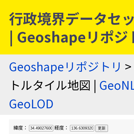
行政境界データセッ
| Geoshapeリポ
Geoshapeリポジトリ
>
トルタイル地図 |
Geo
GeoLOD
緯度：
経度：