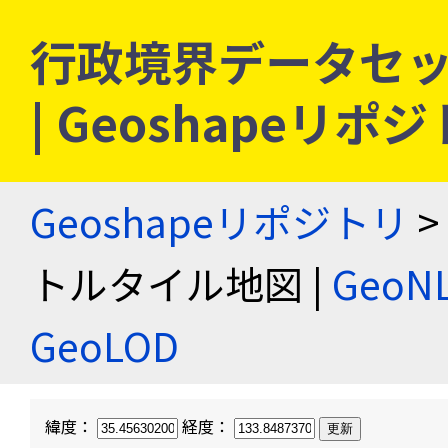
行政境界データセッ
| Geoshapeリポ
Geoshapeリポジトリ
>
トルタイル地図 |
Geo
GeoLOD
緯度：
経度：