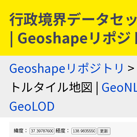
行政境界データセッ
| Geoshapeリポ
Geoshapeリポジトリ
>
トルタイル地図 |
Geo
GeoLOD
緯度：
経度：