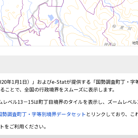
地
20年1月1日）」およびe-Statが提供する「国勢調査町丁・
）に変換することで、全国の行政境界をスムーズに表示します。
ムレベル13－15は町丁目境界のタイルを表示し、ズームレベル
国勢調査町丁・字等別境界データセット
とリンクしており、こ
トをご利用ください。