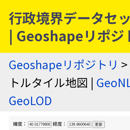
行政境界データセッ
| Geoshapeリポ
Geoshapeリポジトリ
>
トルタイル地図 |
Geo
GeoLOD
緯度：
経度：