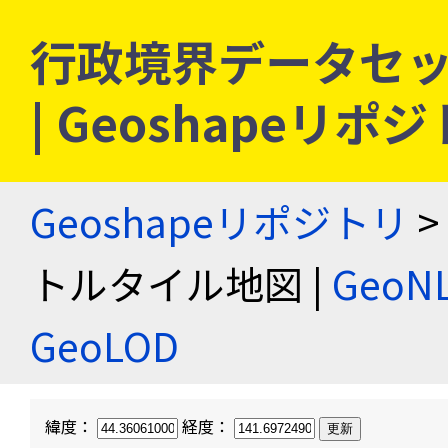
行政境界データセッ
| Geoshapeリポ
Geoshapeリポジトリ
>
トルタイル地図 |
Geo
GeoLOD
緯度：
経度：