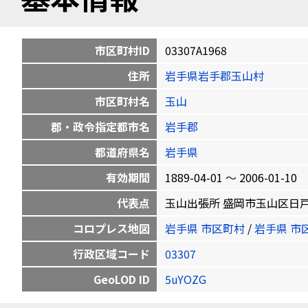
市区町村ID
03307A1968
住所
岩手県岩手郡玉山村
市区町村名
玉山
郡・政令指定都市名
岩手郡
都道府県名
岩手県
有効期間
1889-04-01 〜 2006-01-10
代表点
玉山出張所 盛岡市玉山区日戸字鷹高50
コロプレス地図
岩手県 市区町村
/
岩手県 市
行政区域コード
03307
GeoLOD ID
5uYOZG