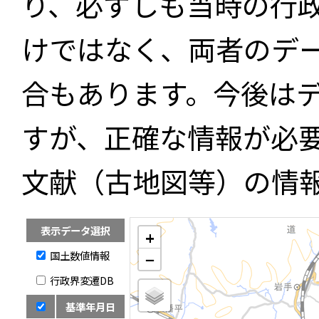
り、必ずしも当時の行
けではなく、両者のデ
合もあります。今後は
すが、正確な情報が必
文献（古地図等）の情
表示データ選択
+
国土数値情報
−
行政界変遷DB
基準年月日