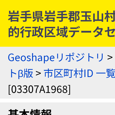
岩手県岩手郡玉山村 [0
的行政区域データセ
Geoshapeリポジトリ
>
トβ版
>
市区町村ID 一
[03307A1968]
基本情報