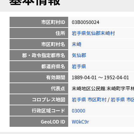
市区町村ID
03B0050024
住所
岩手県気仙郡末崎村
市区町村名
末崎
郡・政令指定都市名
気仙郡
都道府県名
岩手県
有効期間
1889-04-01 〜 1952-04-01
代表点
末崎地区公民館 末崎町字平林81 39
コロプレス地図
岩手県 市区町村
/
岩手県 市
行政区域コード
03000
GeoLOD ID
W0kC9r