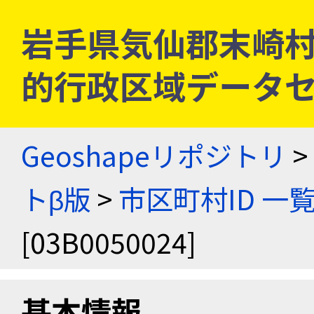
岩手県気仙郡末崎村 [0
的行政区域データセ
Geoshapeリポジトリ
>
トβ版
>
市区町村ID 一
[03B0050024]
基本情報