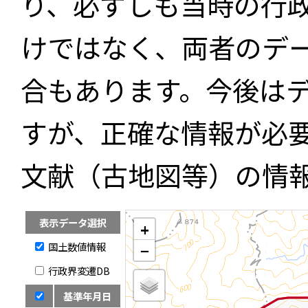
り、必ずしも当時の行
けではなく、両者のデ
合もあります。今後は
すが、正確な情報が必
文献（古地図等）の情
表示データ選択
+
国土数値情報
−
行政界変遷DB
基準年月日