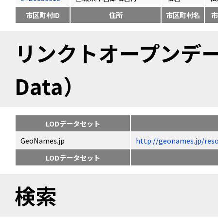
市区町村ID
住所
市区町村名
市
リンクトオープンデータ（
Data）
LODデータセット
GeoNames.jp
http://geonames.jp
LODデータセット
検索