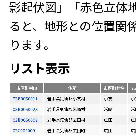
影起伏図」「赤色立体
ると、地形との位置関
ります。
リスト表示
市区町村ID
住所
市区町村名
市
03B0050011
岩手県気仙郡小友村
小友
小
03B0050023
岩手県気仙郡米崎村
米崎
米
03B0050008
岩手県気仙郡広田村
広田
広
03C0020001
岩手県気仙郡広田町
広田
広