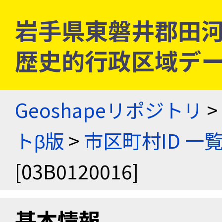
岩手県東磐井郡田河津村 
歴史的行政区域デー
Geoshapeリポジトリ
>
トβ版
>
市区町村ID 一
[03B0120016]
基本情報