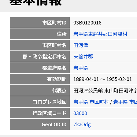
市区町村ID
03B0120016
住所
岩手県東磐井郡田河津村
市区町村名
田河津
郡・政令指定都市名
東磐井郡
都道府県名
岩手県
有効期間
1889-04-01 〜 1955-02-01
代表点
田河津公民館 東山町田河津字石ノ森2-
コロプレス地図
岩手県 市区町村
/
岩手県 市
行政区域コード
03000
GeoLOD ID
7kaOdg