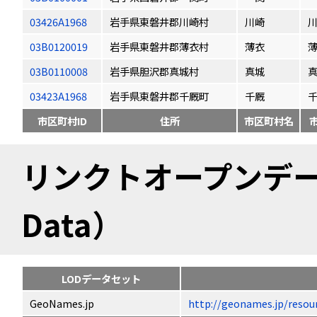
03426A1968
岩手県東磐井郡川崎村
川崎
03B0120019
岩手県東磐井郡薄衣村
薄衣
03B0110008
岩手県胆沢郡真城村
真城
03423A1968
岩手県東磐井郡千厩町
千厩
市区町村ID
住所
市区町村名
リンクトオープンデータ（
Data）
LODデータセット
GeoNames.jp
http://geonames.jp/