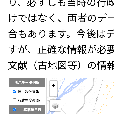
り、必ずしも当時の行
けではなく、両者のデ
合もあります。今後は
すが、正確な情報が必
文献（古地図等）の情
表示データ選択
+
国土数値情報
−
行政界変遷DB
基準年月日