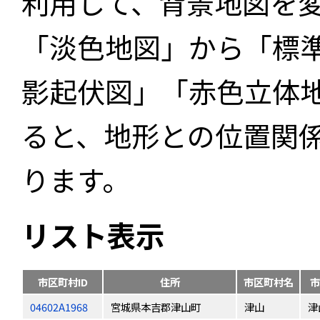
利用して、背景地図を
「淡色地図」から「標
影起伏図」「赤色立体
ると、地形との位置関
ります。
リスト表示
市区町村ID
住所
市区町村名
市
04602A1968
宮城県本吉郡津山町
津山
津