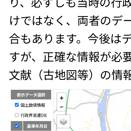
り、必ずしも当時の行
けではなく、両者のデ
合もあります。今後は
すが、正確な情報が必
文献（古地図等）の情
表示データ選択
+
国土数値情報
−
行政界変遷DB
基準年月日