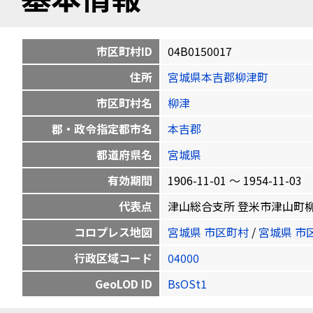
市区町村ID
04B0150017
住所
宮城県本吉郡柳津町
市区町村名
柳津
郡・政令指定都市名
本吉郡
都道府県名
宮城県
有効期間
1906-11-01 〜 1954-11-03
代表点
津山総合支所 登米市津山町柳津字本町
コロプレス地図
宮城県 市区町村
/
宮城県 市
行政区域コード
04000
GeoLOD ID
BsOSt1