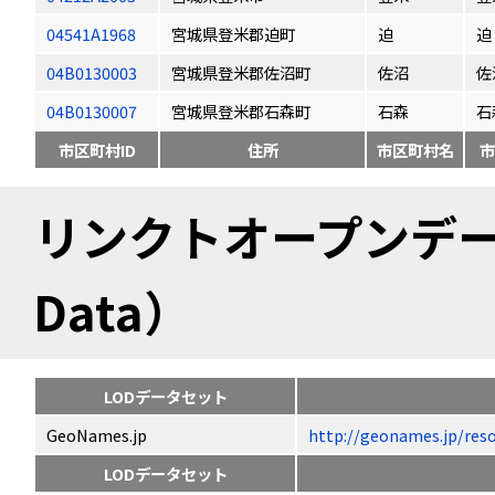
04541A1968
宮城県登米郡迫町
迫
迫
04B0130003
宮城県登米郡佐沼町
佐沼
佐
04B0130007
宮城県登米郡石森町
石森
石
市区町村ID
住所
市区町村名
市
リンクトオープンデータ（
Data）
LODデータセット
GeoNames.jp
http://geonames.jp
LODデータセット