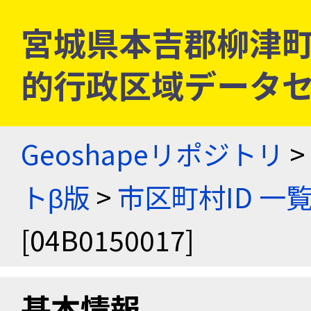
宮城県本吉郡柳津町 [0
的行政区域データセ
Geoshapeリポジトリ
>
トβ版
>
市区町村ID 一
[04B0150017]
基本情報