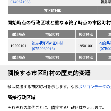
07405A1968
福島県
市区町村ID
開始時点の行政区域と重なる終了時点の市区町村（
開始時点
市区町村
終了時点
福島県河沼郡正中村
福島県
19200101
19501001
(07B0060016)
(07B00
開始時点
市区町村
終了時点
隣接する市区町村の歴史的変遷
緑は隣接する市区町村を示します。なお
ポリゴンデータの
隣接行政区域
それぞれの年代ごとに、隣接する行政区域を示します。