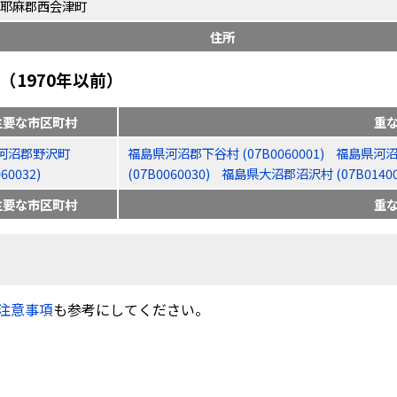
耶麻郡西会津町
住所
1970年以前）
主要な市区町村
重
河沼郡野沢町
福島県河沼郡下谷村 (07B0060001)
福島県河沼郡
60032)
(07B0060030)
福島県大沼郡沼沢村 (07B01400
主要な市区町村
重
注意事項
も参考にしてください。