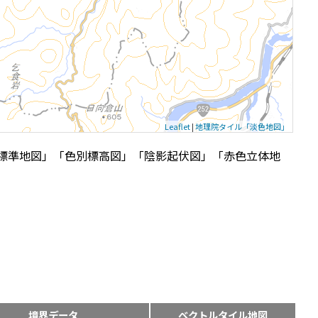
Leaflet
|
地理院タイル「淡色地図」
標準地図」「色別標高図」「陰影起伏図」「赤色立体地
境界データ
ベクトルタイル地図