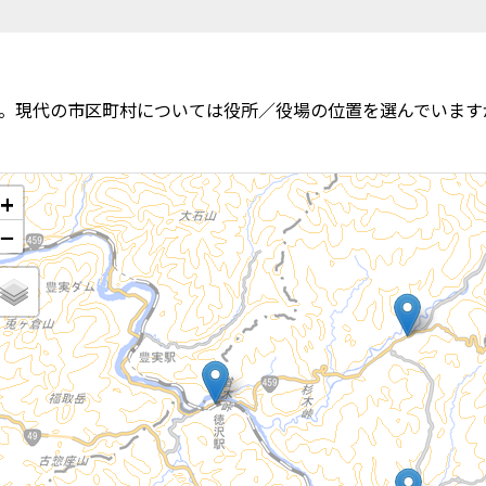
。現代の市区町村については役所／役場の位置を選んでいます
+
−