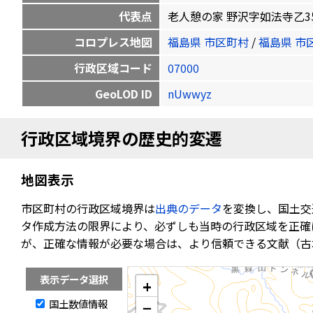
代表点
老人憩の家 野沢字如法寺乙3590番地
コロプレス地図
福島県 市区町村
/
福島県 市
行政区域コード
07000
GeoLOD ID
nUwwyz
行政区域境界の歴史的変遷
地図表示
市区町村の行政区域境界は
出典のデータ
を変換し、国土交
タ作成方法の限界により、必ずしも当時の行政区域を正確
が、正確な情報が必要な場合は、より信頼できる文献（古
表示データ選択
+
国土数値情報
−