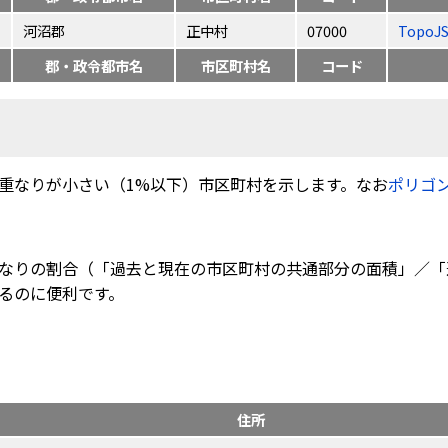
河沼郡
正中村
07000
TopoJ
郡・政令都市名
市区町村名
コード
重なりが小さい（1%以下）市区町村を示します。なお
ポリゴ
なりの割合（「過去と現在の市区町村の共通部分の面積」／「
るのに便利です。
住所