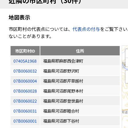
近隣の市区町村（30件）
地図表示
市区町村の代表点については、
代表点の付与
をご覧下さい
ないことがあります。
市区町村ID
住所
07405A1968
福島県耶麻郡西会津町
07B0060032
福島県河沼郡野沢町
07B0060004
福島県河沼郡芹草越村
07B0060028
福島県河沼郡尾野本村
07B0060022
福島県河沼郡登世島村
07B0060031
福島県河沼郡睦合村
07B0060001
福島県河沼郡下谷村