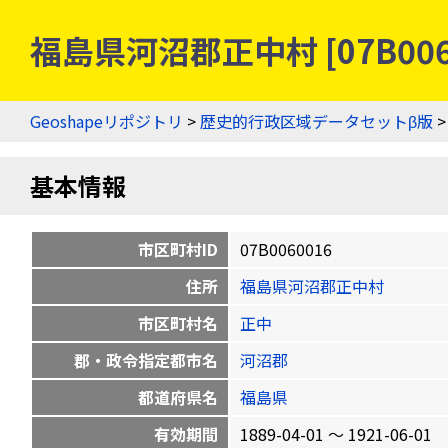
福島県河沼郡正中村 [07B00
Geoshapeリポジトリ
>
歴史的行政区域データセットβ版
基本情報
市区町村ID
07B0060016
住所
福島県河沼郡正中村
市区町村名
正中
郡・政令指定都市名
河沼郡
都道府県名
福島県
有効期間
1889-04-01 〜 1921-06-01