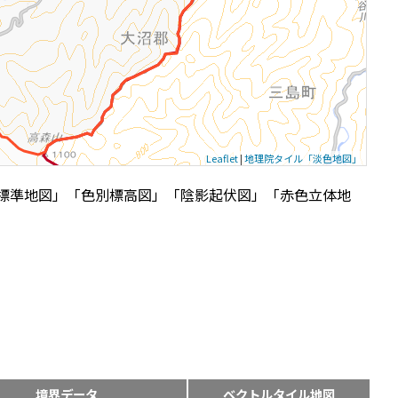
Leaflet
|
地理院タイル「淡色地図」
標準地図」「色別標高図」「陰影起伏図」「赤色立体地
境界データ
ベクトルタイル地図