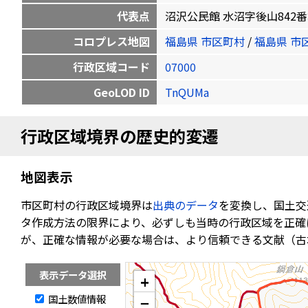
代表点
沼沢公民館 水沼字後山842番地 37
コロプレス地図
福島県 市区町村
/
福島県 市
行政区域コード
07000
GeoLOD ID
TnQUMa
行政区域境界の歴史的変遷
地図表示
市区町村の行政区域境界は
出典のデータ
を変換し、国土交
タ作成方法の限界により、必ずしも当時の行政区域を正確
が、正確な情報が必要な場合は、より信頼できる文献（古
表示データ選択
+
国土数値情報
−