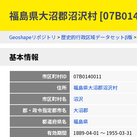
福島県大沼郡沼沢村 [07B01
Geoshapeリポジトリ
>
歴史的行政区域データセットβ版
基本情報
市区町村ID
07B0140011
住所
福島県大沼郡沼沢村
市区町村名
沼沢
郡・政令指定都市名
大沼郡
都道府県名
福島県
有効期間
1889-04-01 〜 1955-03-31