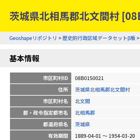
茨城県北相馬郡北文間村 [08B
Geoshapeリポジトリ
>
歴史的行政区域データセットβ版
基本情報
市区町村ID
08B0150021
住所
茨城県北相馬郡北文間村
市区町村名
北文間
郡・政令指定都市名
北相馬郡
都道府県名
茨城県
有効期間
1889-04-01 〜 1954-03-20