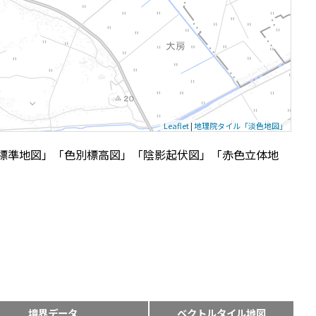
Leaflet
|
地理院タイル「淡色地図」
標準地図」「色別標高図」「陰影起伏図」「赤色立体地
境界データ
ベクトルタイル地図