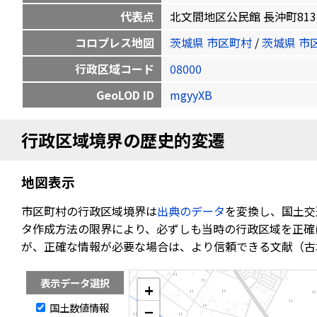
代表点
北文間地区公民館 長沖町813 35.8
コロプレス地図
茨城県 市区町村
/
茨城県 市
行政区域コード
08000
GeoLOD ID
mgyyXB
行政区域境界の歴史的変遷
地図表示
市区町村の行政区域境界は
出典のデータ
を変換し、国土交
タ作成方法の限界により、必ずしも当時の行政区域を正確
が、正確な情報が必要な場合は、より信頼できる文献（古
表示データ選択
+
国土数値情報
−