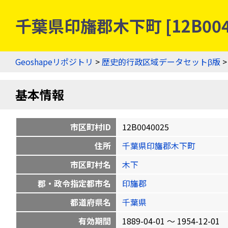
千葉県印旛郡木下町 [12B00
Geoshapeリポジトリ
>
歴史的行政区域データセットβ版
基本情報
市区町村ID
12B0040025
住所
千葉県印旛郡木下町
市区町村名
木下
郡・政令指定都市名
印旛郡
都道府県名
千葉県
有効期間
1889-04-01 〜 1954-12-01