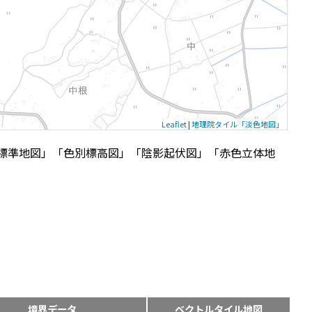
Leaflet
|
地理院タイル「淡色地図」
標準地図」「色別標高図」「陰影起伏図」「赤色立体地
境界データ
ベクトルタイル地図