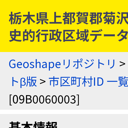
栃木県上都賀郡菊沢村 [
史的行政区域データ
Geoshapeリポジトリ
>
トβ版
>
市区町村ID 一
[09B0060003]
基本情報