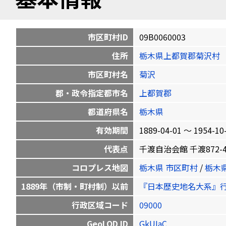
市区町村ID
09B0060003
住所
栃木県上都賀郡菊沢村
市区町村名
菊沢
郡・政令指定都市名
上都賀郡
都道府県名
栃木県
有効期間
1889-04-01 〜 1954-10
代表点
千渡自治会館 千渡872-4 36
コロプレス地図
栃木県 市区町村
/
栃木
1889年（市制・町村制）以前
『日本歴史地名大系』
行政区域コード
09000
GeoLOD ID
GkUIaC