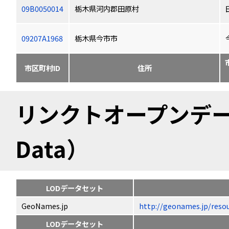
09B0050014
栃木県河内郡田原村
09207A1968
栃木県今市市
市区町村ID
住所
リンクトオープンデータ（
Data）
LODデータセット
GeoNames.jp
http://geonames.jp/
LODデータセット