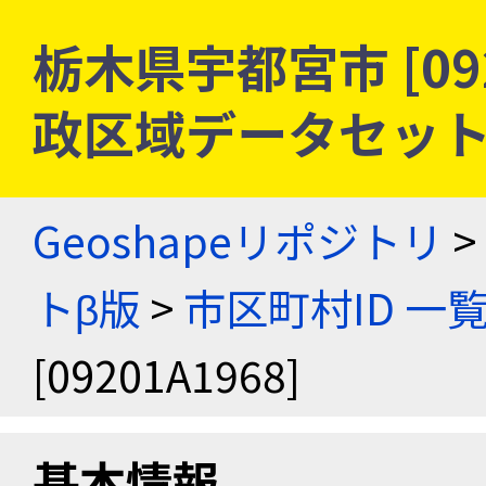
栃木県宇都宮市 [092
政区域データセット
Geoshapeリポジトリ
>
トβ版
>
市区町村ID 一
[09201A1968]
基本情報