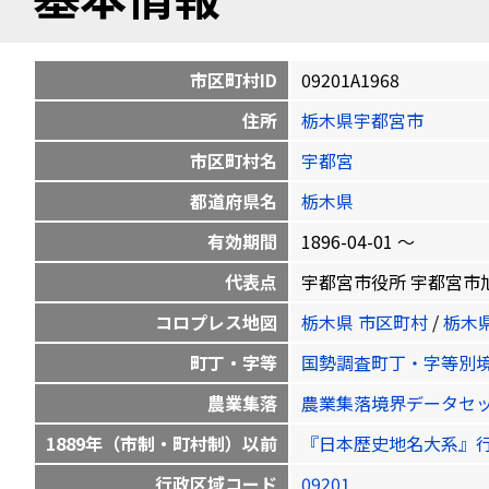
市区町村ID
09201A1968
住所
栃木県宇都宮市
市区町村名
宇都宮
都道府県名
栃木県
有効期間
1896-04-01 〜
代表点
宇都宮市役所 宇都宮市旭1-1-5
コロプレス地図
栃木県 市区町村
/
栃木
町丁・字等
国勢調査町丁・字等別
農業集落
農業集落境界データセ
1889年（市制・町村制）以前
『日本歴史地名大系』
行政区域コード
09201