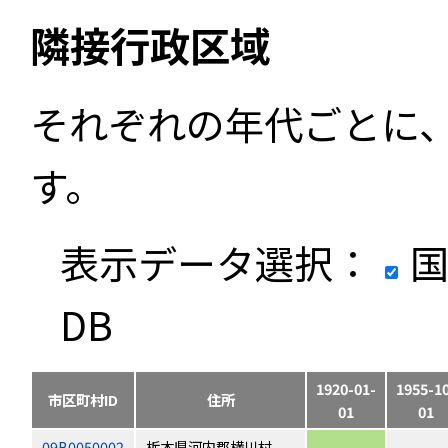
隣接行政区域
それぞれの年代ごとに
す。
表示データ選択：
国
DB
1920-01-
1955-1
市区町村ID
住所
01
01
09B0050002
栃木県河内郡横川村