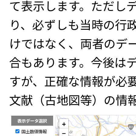
て表示します。ただし
り、必ずしも当時の行
けではなく、両者のデ
合もあります。今後は
すが、正確な情報が必
文献（古地図等）の情
表示データ選択
+
国土数値情報
−