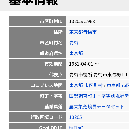
市区町村ID
13205A1968
住所
東京都青梅市
市区町村名
青梅
都道府県名
東京都
有効期間
1951-04-01 〜
代表点
青梅市役所 青梅市東青梅1-11-1 3
コロプレス地図
東京都 市区町村
/
東京都 市
町丁・字等
国勢調査町丁・字等別境界デ
農業集落
農業集落境界データセット
行政区域コード
13205
GeoLOD ID
fuEInO