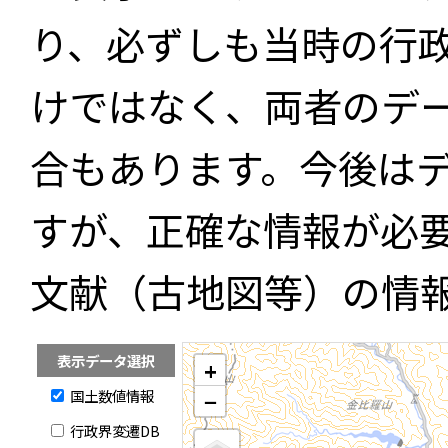
り、必ずしも当時の行
けではなく、両者のデ
合もあります。今後は
すが、正確な情報が必
文献（古地図等）の情
表示データ選択
+
国土数値情報
−
行政界変遷DB