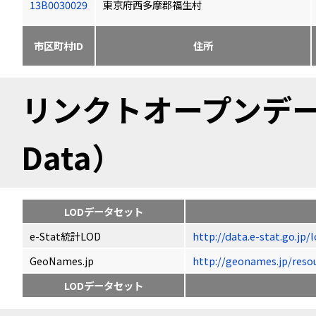
13B0030029
東京府西多摩郡福生村
市区町村ID
住所
リンクトオープンデータ（
Data）
LODデータセット
e-Stat統計LOD
http://data.e-stat.go.jp
GeoNames.jp
http://geonames.jp/r
LODデータセット