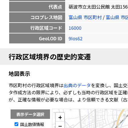
代表点
砺波市立太田公民館 太田1568番地 
コロプレス地図
富山県 市区町村
/
富山県 市
行政区域コード
16000
GeoLOD ID
9Ios62
行政区域境界の歴史的変遷
地図表示
市区町村の行政区域境界は
出典のデータ
を変換し、国土交
タ作成方法の限界により、必ずしも当時の行政区域を正確
が、正確な情報が必要な場合は、より信頼できる文献（古
表示データ選択
+
国土数値情報
−