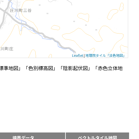
Leaflet
|
地理院タイル「淡色地図」
標準地図」「色別標高図」「陰影起伏図」「赤色立体地
境界データ
ベクトルタイル地図