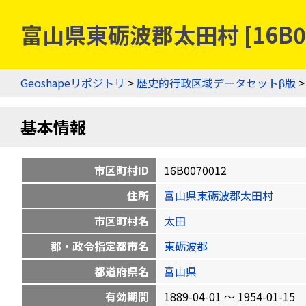
富山県東砺波郡太田村 [16B0
Geoshapeリポジトリ
>
歴史的行政区域データセットβ版
基本情報
市区町村ID
16B0070012
住所
富山県東砺波郡太田村
市区町村名
太田
郡・政令指定都市名
東砺波郡
都道府県名
富山県
有効期間
1889-04-01 〜 1954-01-15