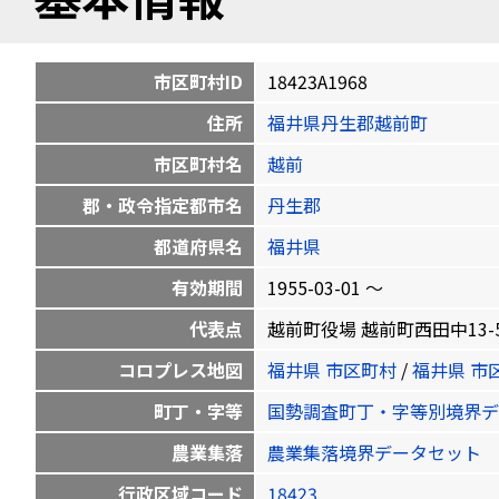
市区町村ID
18423A1968
住所
福井県丹生郡越前町
市区町村名
越前
郡・政令指定都市名
丹生郡
都道府県名
福井県
有効期間
1955-03-01 〜
代表点
越前町役場 越前町西田中13-5-1 3
コロプレス地図
福井県 市区町村
/
福井県 市
町丁・字等
国勢調査町丁・字等別境界デ
農業集落
農業集落境界データセット
行政区域コード
18423