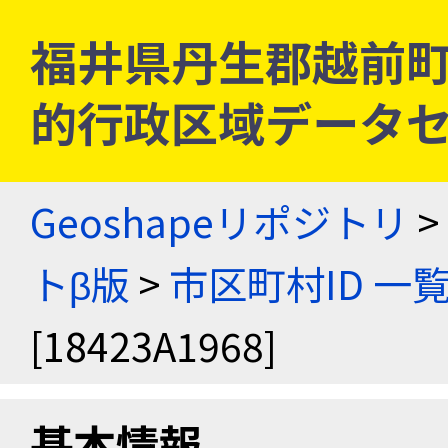
福井県丹生郡越前町 [1
的行政区域データセ
Geoshapeリポジトリ
>
トβ版
>
市区町村ID 一
[18423A1968]
基本情報