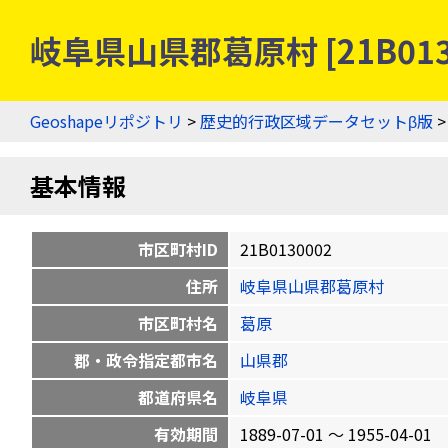
岐阜県山県郡葛原村 [21B01
Geoshapeリポジトリ
>
歴史的行政区域データセットβ版
基本情報
市区町村ID
21B0130002
住所
岐阜県山県郡葛原村
市区町村名
葛原
郡・政令指定都市名
山県郡
都道府県名
岐阜県
有効期間
1889-07-01 〜 1955-04-01