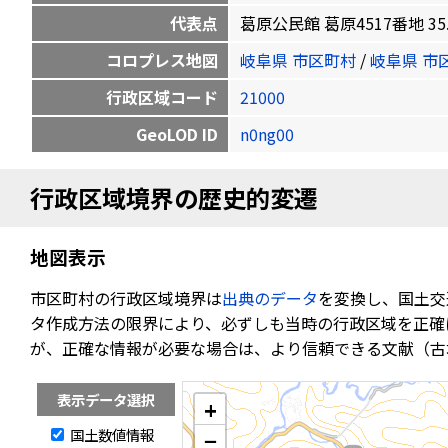
代表点
葛原公民館 葛原4517番地 35.60
コロプレス地図
岐阜県 市区町村
/
岐阜県 市
行政区域コード
21000
GeoLOD ID
n0ng00
行政区域境界の歴史的変遷
地図表示
市区町村の行政区域境界は
出典のデータ
を変換し、国土交
タ作成方法の限界により、必ずしも当時の行政区域を正確
が、正確な情報が必要な場合は、より信頼できる文献（古
表示データ選択
+
国土数値情報
−