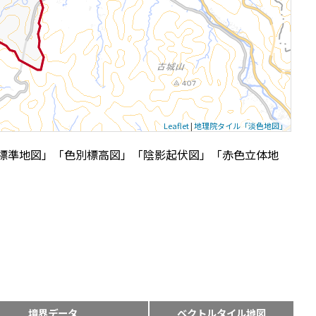
Leaflet
|
地理院タイル「淡色地図」
標準地図」「色別標高図」「陰影起伏図」「赤色立体地
境界データ
ベクトルタイル地図