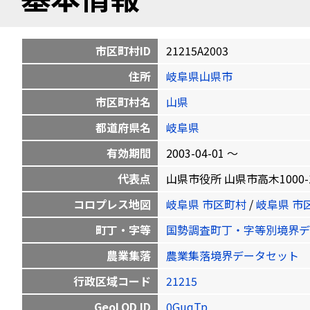
市区町村ID
21215A2003
住所
岐阜県山県市
市区町村名
山県
都道府県名
岐阜県
有効期間
2003-04-01 〜
代表点
山県市役所 山県市高木1000-1 35
コロプレス地図
岐阜県 市区町村
/
岐阜県 市
町丁・字等
国勢調査町丁・字等別境界デ
農業集落
農業集落境界データセット
行政区域コード
21215
GeoLOD ID
0GuqTp