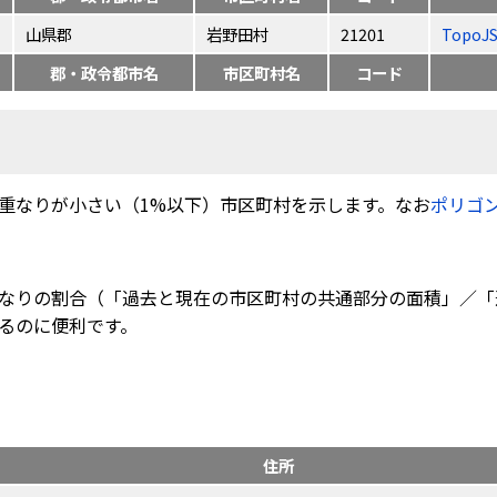
山県郡
岩野田村
21201
TopoJ
郡・政令都市名
市区町村名
コード
重なりが小さい（1%以下）市区町村を示します。なお
ポリゴ
なりの割合（「過去と現在の市区町村の共通部分の面積」／「
るのに便利です。
住所