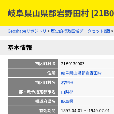
岐阜県山県郡岩野田村 [21B0
Geoshapeリポジトリ
>
歴史的行政区域データセットβ版
基本情報
市区町村ID
21B0130003
住所
岐阜県山県郡岩野田村
市区町村名
岩野田
郡・政令指定都市名
山県郡
都道府県名
岐阜県
有効期間
1897-04-01 〜 1949-07-01