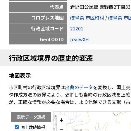
代表点
岩野田公民館 粟野西2丁目33番地 3
コロプレス地図
岐阜県 市区町村
/
岐阜県 市
行政区域コード
21201
GeoLOD ID
pSuwXH
行政区域境界の歴史的変遷
地図表示
市区町村の行政区域境界は
出典のデータ
を変換し、国土交
タ作成方法の限界により、必ずしも当時の行政区域を正確
が、正確な情報が必要な場合は、より信頼できる文献（古
表示データ選択
+
国土数値情報
−