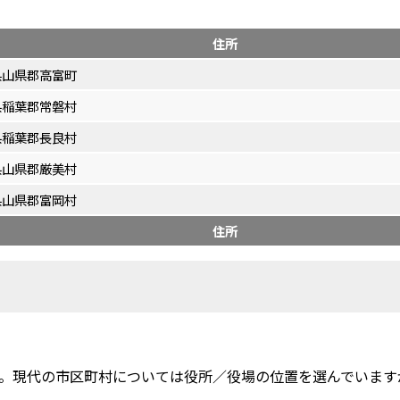
住所
県山県郡高富町
県稲葉郡常磐村
県稲葉郡長良村
県山県郡厳美村
県山県郡富岡村
住所
。現代の市区町村については役所／役場の位置を選んでいます