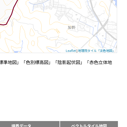
Leaflet
|
地理院タイル「淡色地図」
標準地図」「色別標高図」「陰影起伏図」「赤色立体地
境界データ
ベクトルタイル地図