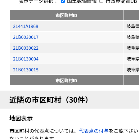
表示データ選択：
国土数値情報
行政界変遷DB
市区町村ID
21441A1968
岐阜
21B0030017
岐阜
21B0030022
岐阜
21B0130004
岐阜
21B0130015
岐阜
市区町村ID
近隣の市区町村（30件）
地図表示
市区町村の代表点については、
代表点の付与
をご覧下さい
ないことがあります。