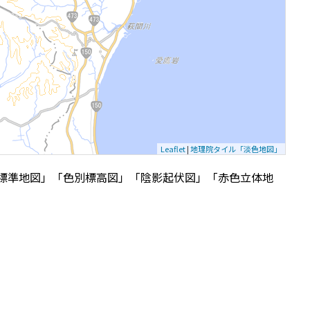
Leaflet
|
地理院タイル「淡色地図」
標準地図」「色別標高図」「陰影起伏図」「赤色立体地