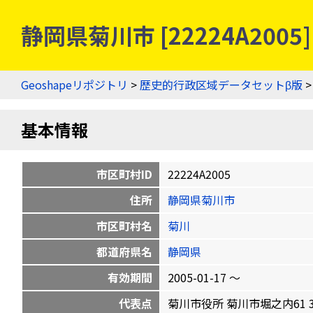
静岡県菊川市 [22224A200
Geoshapeリポジトリ
>
歴史的行政区域データセットβ版
基本情報
市区町村ID
22224A2005
住所
静岡県菊川市
市区町村名
菊川
都道府県名
静岡県
有効期間
2005-01-17 〜
代表点
菊川市役所 菊川市堀之内61 34.75