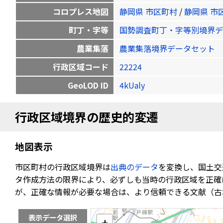
コロプレス地図
静岡県 市区町村
/
静岡県 市
町丁・字等
国勢調査町丁・字等別境界デ
農業集落
農業集落境界データセット
行政区域コード
22224
GeoLOD ID
4kUaly
行政区域境界の歴史的変遷
地図表示
市区町村の行政区域境界は
出典のデータ
を変換し、国土交
タ作成方法の限界により、必ずしも当時の行政区域を正確
が、正確な情報が必要な場合は、より信頼できる文献（古
表示データ選択
+