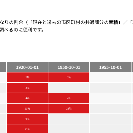
なりの割合（「現在と過去の市区町村の共通部分の面積」／「
調べるのに便利です。
1920-01-01
1950-10-01
1955-10-01
7%
7%
2%
4%
4%
23%
23%
9%
12%