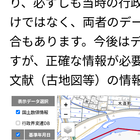
り、必ずしも当時の行
けではなく、両者のデ
合もあります。今後は
すが、正確な情報が必
文献（古地図等）の情
表示データ選択
+
国土数値情報
−
行政界変遷DB
基準年月日