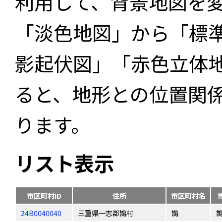
利用して、背景地図を
「淡色地図」から「標
影起伏図」「赤色立体
ると、地形との位置関
ります。
リスト表示
市区町村ID
住所
市区町村名
24B0040040
三重県一志郡鵲村
鵲