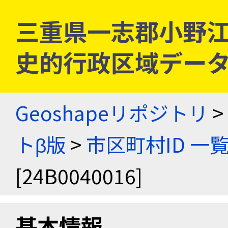
三重県一志郡小野江村 [
史的行政区域データ
Geoshapeリポジトリ
>
トβ版
>
市区町村ID 一
[24B0040016]
基本情報