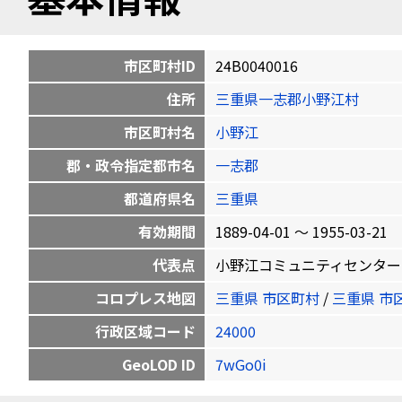
市区町村ID
24B0040016
住所
三重県一志郡小野江村
市区町村名
小野江
郡・政令指定都市名
一志郡
都道府県名
三重県
有効期間
1889-04-01 〜 1955-03-21
代表点
小野江コミュニティセンター 小野江町
コロプレス地図
三重県 市区町村
/
三重県 市
行政区域コード
24000
GeoLOD ID
7wGo0i