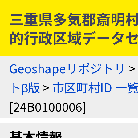
三重県多気郡斎明村 [2
的行政区域データセ
Geoshapeリポジトリ
>
トβ版
>
市区町村ID 一
[24B0100006]
基本情報