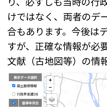
り、必ずしも当時の行
けではなく、両者のデ
合もあります。今後は
すが、正確な情報が必
文献（古地図等）の情
表示データ選択
+
国土数値情報
−
行政界変遷DB
基準年月日