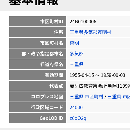
市区町村ID
24B0100006
住所
三重県多気郡斎明村
市区町村名
斎明
郡・政令指定都市名
多気郡
都道府県名
三重県
有効期間
1955-04-15 〜 1958-09-03
代表点
妻ケ広教育集会所 明星1199番地の2
コロプレス地図
三重県 市区町村
/
三重県 市
行政区域コード
24000
GeoLOD ID
z6oO2q