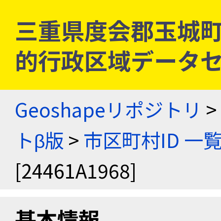
三重県度会郡玉城町 [2
的行政区域データセ
Geoshapeリポジトリ
>
トβ版
>
市区町村ID 一
[24461A1968]
基本情報