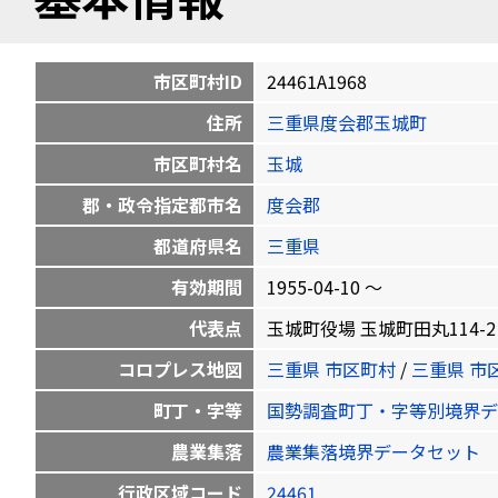
市区町村ID
24461A1968
住所
三重県度会郡玉城町
市区町村名
玉城
郡・政令指定都市名
度会郡
都道府県名
三重県
有効期間
1955-04-10 〜
代表点
玉城町役場 玉城町田丸114-2 34.
コロプレス地図
三重県 市区町村
/
三重県 市
町丁・字等
国勢調査町丁・字等別境界デ
農業集落
農業集落境界データセット
行政区域コード
24461