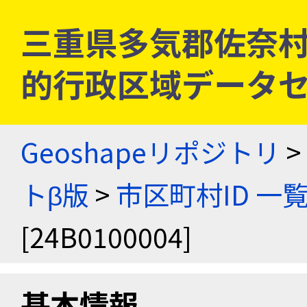
三重県多気郡佐奈村 [2
的行政区域データセ
Geoshapeリポジトリ
>
トβ版
>
市区町村ID 一
[24B0100004]
基本情報