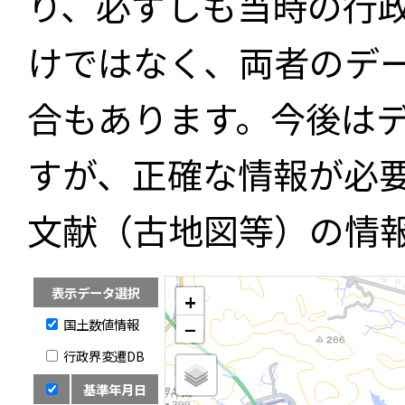
り、必ずしも当時の行
けではなく、両者のデ
合もあります。今後は
すが、正確な情報が必
文献（古地図等）の情
表示データ選択
+
国土数値情報
−
行政界変遷DB
基準年月日