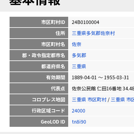
市区町村ID
24B0100004
住所
三重県多気郡佐奈村
市区町村名
佐奈
郡・政令指定都市名
多気郡
都道府県名
三重県
有効期間
1889-04-01 〜 1955-03-31
代表点
佐奈公民館 仁田16番地 34.4806
コロプレス地図
三重県 市区町村
/
三重県 市
行政区域コード
24000
GeoLOD ID
tn8i90