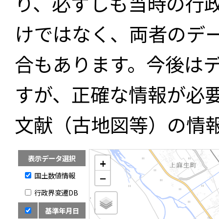
り、必ずしも当時の行
けではなく、両者のデ
合もあります。今後は
すが、正確な情報が必
文献（古地図等）の情
表示データ選択
+
国土数値情報
−
行政界変遷DB
基準年月日