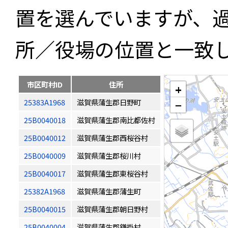
置を選んでいますが、
所／役場の位置と一致
市区町村ID
住所
+
25383A1968
滋賀県蒲生郡日野町
−
25B0040018
滋賀県蒲生郡南比都佐村
25B0040012
滋賀県蒲生郡西桜谷村
25B0040009
滋賀県蒲生郡桜川村
25B0040017
滋賀県蒲生郡東桜谷村
25382A1968
滋賀県蒲生郡蒲生町
25B0040015
滋賀県蒲生郡朝日野村
25B0040004
滋賀県蒲生郡鎌掛村