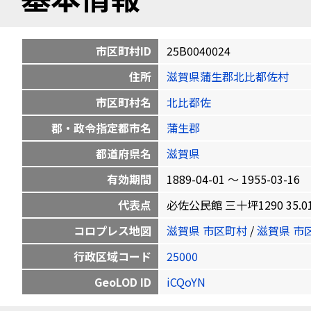
市区町村ID
25B0040024
住所
滋賀県蒲生郡北比都佐村
市区町村名
北比都佐
郡・政令指定都市名
蒲生郡
都道府県名
滋賀県
有効期間
1889-04-01 〜 1955-03-16
代表点
必佐公民館 三十坪1290 35.0186
コロプレス地図
滋賀県 市区町村
/
滋賀県 市
行政区域コード
25000
GeoLOD ID
iCQoYN