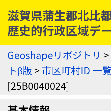
滋賀県蒲生郡北比都佐村 
歴史的行政区域デー
Geoshapeリポジトリ
>
トβ版
>
市区町村ID 一
[25B0040024]
基本情報