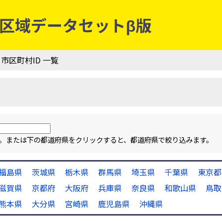
行政区域データセットβ版
 市区町村ID 一覧
ます。または下の都道府県をクリックすると、都道府県で絞り込みます。
福島県
茨城県
栃木県
群馬県
埼玉県
千葉県
東京都
滋賀県
京都府
大阪府
兵庫県
奈良県
和歌山県
鳥取
熊本県
大分県
宮崎県
鹿児島県
沖縄県