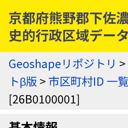
京都府熊野郡下佐濃村 [
史的行政区域データ
Geoshapeリポジトリ
>
トβ版
>
市区町村ID 一
[26B0100001]
基本情報