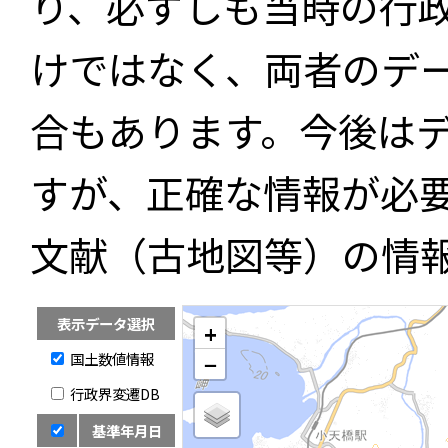
り、必ずしも当時の行
けではなく、両者のデ
合もあります。今後は
すが、正確な情報が必
文献（古地図等）の情
表示データ選択
+
国土数値情報
−
行政界変遷DB
基準年月日