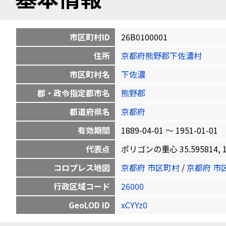
市区町村ID
26B0100001
住所
京都府熊野郡下佐濃村
市区町村名
下佐濃
郡・政令指定都市名
熊野郡
都道府県名
京都府
有効期間
1889-04-01 〜 1951-01-01
代表点
ポリゴンの重心 35.595814, 13
コロプレス地図
京都府 市区町村
/
京都府 市
行政区域コード
26000
GeoLOD ID
xCYYz0