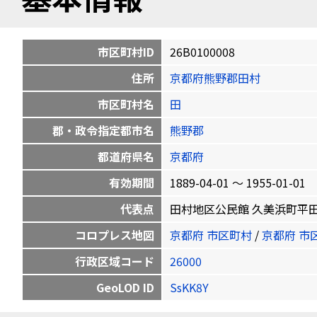
市区町村ID
26B0100008
住所
京都府熊野郡田村
市区町村名
田
郡・政令指定都市名
熊野郡
都道府県名
京都府
有効期間
1889-04-01 〜 1955-01-01
代表点
田村地区公民館 久美浜町平田672番地
コロプレス地図
京都府 市区町村
/
京都府 市
行政区域コード
26000
GeoLOD ID
SsKK8Y