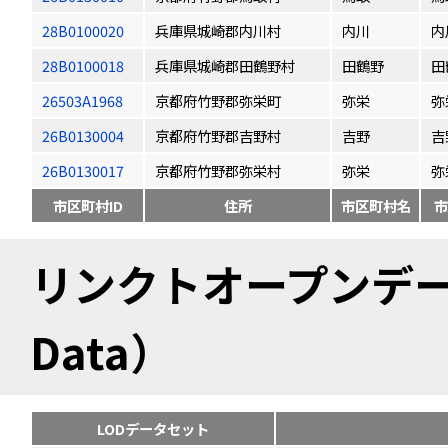
28B0100020
兵庫県城崎郡内川村
内川
内
28B0100018
兵庫県城崎郡田鶴野村
田鶴野
田
26503A1968
京都府竹野郡弥栄町
弥栄
弥
26B0130004
京都府竹野郡吉野村
吉野
吉
26B0130017
京都府竹野郡弥栄村
弥栄
弥
市区町村ID
住所
市区町村名
市
リンクトオープンデータ（
Data）
LODデータセット