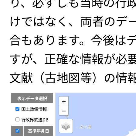
り、必ずしも当時の行
けではなく、両者のデ
合もあります。今後は
すが、正確な情報が必
文献（古地図等）の情
表示データ選択
+
国土数値情報
−
行政界変遷DB
基準年月日